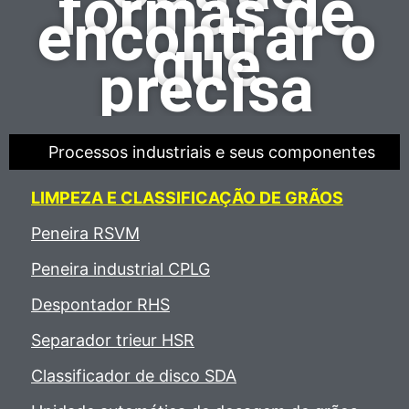
formas de
encontrar o
que
precisa
Processos industriais e seus componentes
LIMPEZA E CLASSIFICAÇÃO DE GRÃOS
Peneira RSVM
Peneira industrial CPLG
Despontador RHS
Separador trieur HSR
Classificador de disco SDA