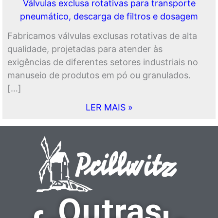
Válvulas exclusa rotativas para transporte
pneumático, descarga de filtros e dosagem
Fabricamos válvulas exclusas rotativas de alta
qualidade, projetadas para atender às
exigências de diferentes setores industriais no
manuseio de produtos em pó ou granulados.
[…]
LER MAIS »
Outras