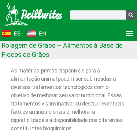
Ir
para
Pesquisar
o
conteúdo
ES
EN
Rolagem de Grãos – Alimentos à Base de
Flocos de Grãos
As matérias-primas disponíveis para a
alimentação animal podem ser submetidas a
diversos tratamentos tecnológicos com o
objetivo de melhorar seu valor nutricional. Esses
tratamentos visam inativar ou destruir eventuais
fatores antinutricionais e melhorar a
digestibilidade e a disponibilidade dos diferentes
constituintes bioquímicos.