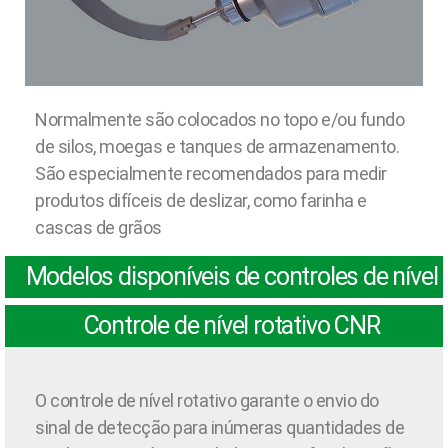
Normalmente são colocados no topo e/ou fundo
de silos, moegas e tanques de armazenamento.
São especialmente recomendados para medir
produtos difíceis de deslizar, como farinha e
cascas de grãos
Modelos disponíveis de controles de nível
Controle de nível rotativo CNR
O controle de nível rotativo garante o envio do
sinal de detecção para inúmeras quantidades de