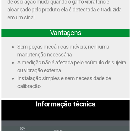
de oscilação muda quando o garfo vibratório é
alcançado pelo produto, ela é detectada e traduzida
em um sinal.
Vantagens
Sem peças mecânicas móveis; nenhuma
manutenção necessária
A medição não é afetada pelo acúmulo de sujeira
ou vibração externa
Instalação simples e sem necessidade de
calibração
Informação técnica