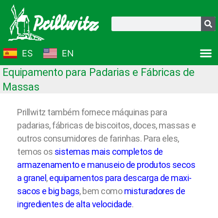
Ir
para
Pesquisar
o
conteúdo
ES
EN
Equipamento para Padarias e Fábricas de
Massas
Prillwitz também fornece máquinas para
padarias, fábricas de biscoitos, doces, massas e
outros consumidores de farinhas. Para eles,
temos os
sistemas mais completos de
armazenamento e manuseio de produtos secos
a granel
,
equipamentos para descarga de maxi-
sacos e big bags
, bem como
misturadores de
ingredientes de alta velocidade
.