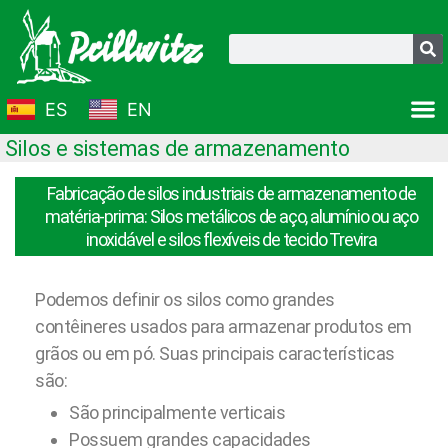
Ir
para
Pesquisar
o
conteúdo
ES
EN
Silos e sistemas de armazenamento
Fabricação de silos industriais de armazenamento de
matéria-prima: Silos metálicos de aço, alumínio ou aço
inoxidável e silos flexíveis de tecido Trevira
Podemos definir os silos como grandes
contêineres usados para armazenar produtos em
grãos ou em pó. Suas principais características
são:
São principalmente verticais
Possuem grandes capacidades