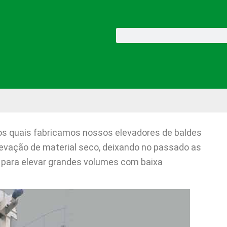
Pesquisar
os quais fabricamos nossos elevadores de baldes
levação de material seco, deixando no passado as
 para elevar grandes volumes com baixa