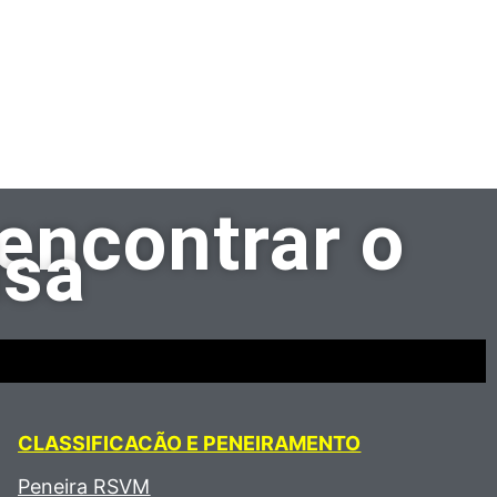
encontrar o
isa
CLASSIFICACÃO E PENEIRAMENTO
Peneira RSVM